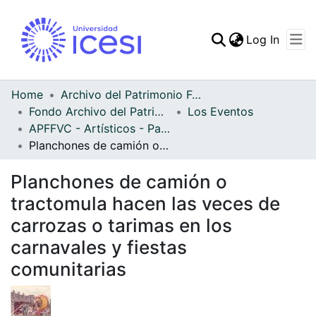
(curren
Log In
Communities & Collec
All of DSpace
Home
Archivo del Patrimonio Fotográfico y Fílmico del Valle del Cauca
Fondo Archivo del Patrimonio Fotográfico y Fílmico del Valle del Cauca
Los Eventos
Statistics
APFFVC - Artísticos - Patrimonial
Planchones de camión o tractomula hacen las veces de carrozas o tarimas en los carnavales y fiestas comunitarias
Planchones de camión o
tractomula hacen las veces de
carrozas o tarimas en los
carnavales y fiestas
comunitarias