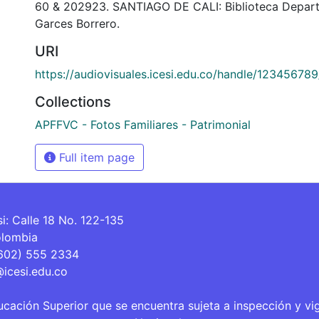
60 & 202923. SANTIAGO DE CALI: Biblioteca Depar
Garces Borrero.
URI
https://audiovisuales.icesi.edu.co/handle/12345678
Collections
APFFVC - Fotos Familiares - Patrimonial
Full item page
si: Calle 18 No. 122-135
olombia
(602) 555 2334
@icesi.edu.co
ucación Superior que se encuentra sujeta a inspección y vi