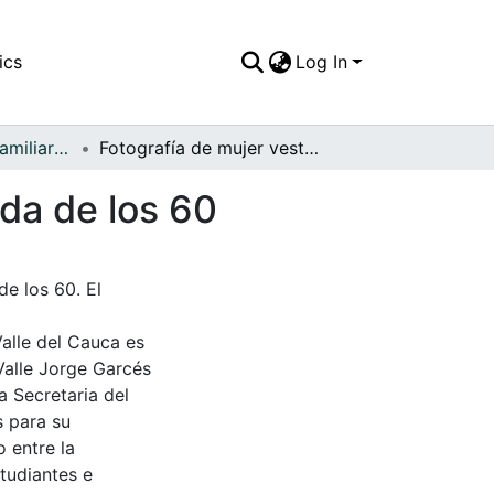
ics
Log In
APFFVC - Fotos Familiares - Patrimonial
Fotografía de mujer vestida a la moda de la década de los 60
ada de los 60
e los 60. El
Valle del Cauca es
Valle Jorge Garcés
a Secretaria del
s para su
 entre la
tudiantes e