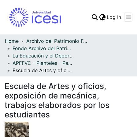
(curren
Log In
Communities & Collec
All of DSpace
Home
Archivo del Patrimonio Fotográfico y Fílmico del Valle del Cauca
Fondo Archivo del Patrimonio Fotográfico y Fílmico del Valle del Cauca
Statistics
La Educación y el Deporte
APFFVC - Planteles - Patrimonial
Escuela de Artes y oficios, exposición de mecánica, trabajos elaborados por los estudiantes
Escuela de Artes y oficios,
exposición de mecánica,
trabajos elaborados por los
estudiantes