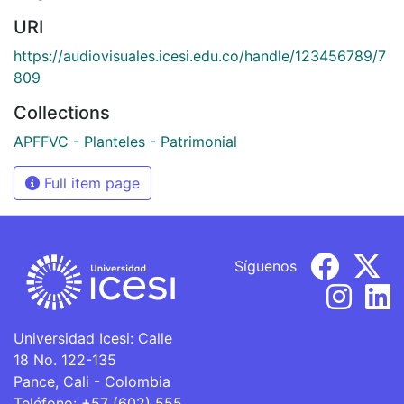
URI
https://audiovisuales.icesi.edu.co/handle/123456789/7
809
Collections
APFFVC - Planteles - Patrimonial
Full item page
Síguenos
Universidad Icesi: Calle
18 No. 122-135
Pance, Cali - Colombia
Teléfono: +57 (602) 555