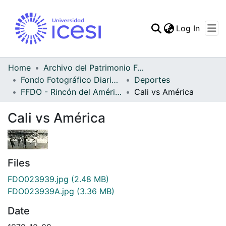
(curren
Log In
Communities & Collec
All of DSpace
Home
Archivo del Patrimonio Fotográfico y Fílmico del Valle del Cauca
Fondo Fotográfico Diario Occidente
Deportes
Statistics
FFDO - Rincón del América - Patrimonial
Cali vs América
Cali vs América
Files
FDO023939.jpg
(2.48 MB)
FDO023939A.jpg
(3.36 MB)
Date