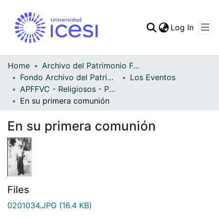
(curren
Log In
Communities & Collec
All of DSpace
Home
Archivo del Patrimonio Fotográfico y Fílmico del Valle del Cauca
Fondo Archivo del Patrimonio Fotográfico y Fílmico del Valle del Cauca
Los Eventos
Statistics
APFFVC - Religiosos - Patrimonial
En su primera comunión
En su primera comunión
Files
0201034.JPG
(16.4 KB)