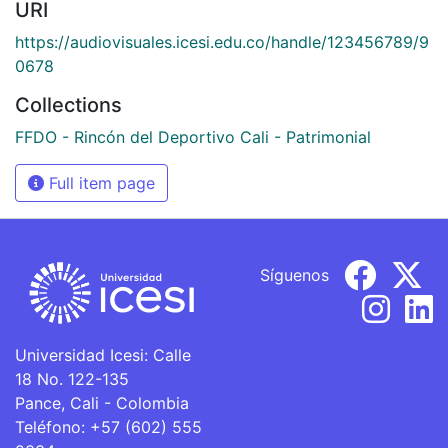
URI
https://audiovisuales.icesi.edu.co/handle/123456789/9
0678
Collections
FFDO - Rincón del Deportivo Cali - Patrimonial
Full item page
Síguenos
Universidad Icesi: Calle
18 No. 122-135
Pance, Cali - Colombia
Teléfono: +57 (602) 555