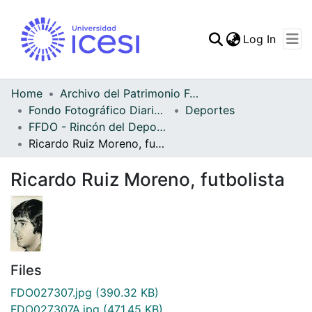
(curren
Log In
Communities & Collec
All of DSpace
Home
Archivo del Patrimonio Fotográfico y Fílmico del Valle del Cauca
Fondo Fotográfico Diario Occidente
Deportes
Statistics
FFDO - Rincón del Deportivo Cali - Patrimonial
Ricardo Ruiz Moreno, futbolista
Ricardo Ruiz Moreno, futbolista
Files
FDO027307.jpg
(390.32 KB)
FDO027307A.jpg
(471.45 KB)