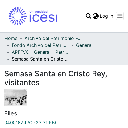
(curren
Log In
Communities & Collec
All of DSpace
Home
Archivo del Patrimonio Fotográfico y Fílmico del Valle del Cauca
Fondo Archivo del Patrimonio Fotográfico y Fílmico del Valle del Cauca
General
Statistics
APFFVC - General - Patrimonial
Semasa Santa en Cristo Rey, visitantes
Semasa Santa en Cristo Rey,
visitantes
Files
0400167.JPG
(23.31 KB)