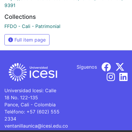
9391
Collections
FFDO - Cali - Patrimonial
Full item page
Síguenos
Universidad Icesi: Calle
18 No. 122-135
Pance, Cali - Colombia
Teléfono: +57 (602) 555
2334
ventanillaunica@icesi.edu.co