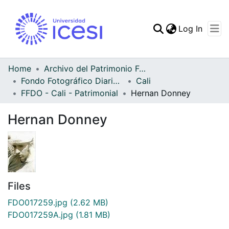
(curren
Log In
Communities & Collec
All of DSpace
Home
Archivo del Patrimonio Fotográfico y Fílmico del Valle del Cauca
Fondo Fotográfico Diario Occidente
Cali
Statistics
FFDO - Cali - Patrimonial
Hernan Donney
Hernan Donney
Files
FDO017259.jpg
(2.62 MB)
FDO017259A.jpg
(1.81 MB)