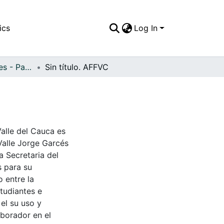
ics
Log In
APFFVC - Interiores - Patrimonial
Sin título. AFFVC
Valle del Cauca es
Valle Jorge Garcés
a Secretaria del
s para su
 entre la
tudiantes e
 el su uso y
aborador en el