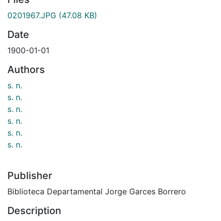
0201967.JPG
(47.08 KB)
Date
1900-01-01
Authors
s. n.
s. n.
s. n.
s. n.
s. n.
s. n.
Publisher
Biblioteca Departamental Jorge Garces Borrero
Description