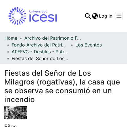
(curren
Log In
Communities & Collec
All of DSpace
Home
Archivo del Patrimonio Fotográfico y Fílmico del Valle del Cauca
Fondo Archivo del Patrimonio Fotográfico y Fílmico del Valle del Cauca
Los Eventos
Statistics
APFFVC - Desfiles - Patrimonial
Fiestas del Señor de Los Milagros (rogativas), la casa que se observa se consumió en un incendio
Fiestas del Señor de Los
Milagros (rogativas), la casa que
se observa se consumió en un
incendio
Files