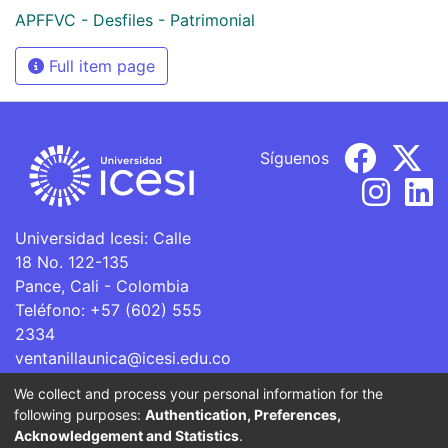
APFFVC - Desfiles - Patrimonial
Full item page
Síguenos
Universidad Icesi: Calle
18 No. 122-135
Pance, Cali - Colombia
Teléfono: +57 (602) 555
2334
ventanillaunica@icesi.edu.co
We collect and process your personal information for the
La Universidad Icesi es una Institución de Educación
following purposes:
Authentication, Preferences,
Superior que se encuentra sujeta a inspección y vigilancia
Acknowledgement and Statistics
.