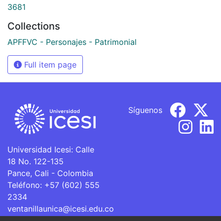
3681
Collections
APFFVC - Personajes - Patrimonial
Full item page
Síguenos
Universidad Icesi: Calle
18 No. 122-135
Pance, Cali - Colombia
Teléfono: +57 (602) 555
2334
ventanillaunica@icesi.edu.co