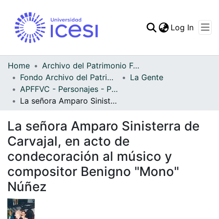
(curren
Log In
Communities & Collec
All of DSpace
Home
Archivo del Patrimonio Fotográfico y Fílmico del Valle del Cauca
Fondo Archivo del Patrimonio Fotográfico y Fílmico del Valle del Cauca
La Gente
Statistics
APFFVC - Personajes - Patrimonial
La señora Amparo Sinisterra de Carvajal, en acto de condecoración al músico y compositor Benigno "Mono" Núñez
La señora Amparo Sinisterra de
Carvajal, en acto de
condecoración al músico y
compositor Benigno "Mono"
Núñez