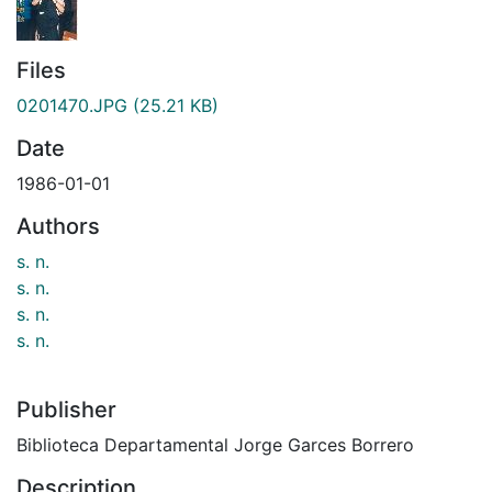
Files
0201470.JPG
(25.21 KB)
Date
1986-01-01
Authors
s. n.
s. n.
s. n.
s. n.
Publisher
Biblioteca Departamental Jorge Garces Borrero
Description