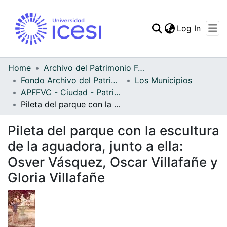
(curren
Log In
Communities & Collec
All of DSpace
Home
Archivo del Patrimonio Fotográfico y Fílmico del Valle del Cauca
Fondo Archivo del Patrimonio Fotográfico y Fílmico del Valle del Cauca
Los Municipios
Statistics
APFFVC - Ciudad - Patrimonial
Pileta del parque con la escultura de la aguadora, junto a ella: Osver Vásquez, Oscar Villafañe y Gloria Villafañe
Pileta del parque con la escultura
de la aguadora, junto a ella:
Osver Vásquez, Oscar Villafañe y
Gloria Villafañe