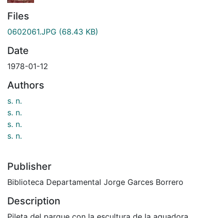
Files
0602061.JPG
(68.43 KB)
Date
1978-01-12
Authors
s. n.
s. n.
s. n.
s. n.
Publisher
Biblioteca Departamental Jorge Garces Borrero
Description
Pileta del parque con la escultura de la aguadora,