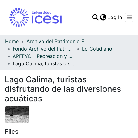
(curren
Log In
Communities & Collec
All of DSpace
Home
Archivo del Patrimonio Fotográfico y Fílmico del Valle del Cauca
Fondo Archivo del Patrimonio Fotográfico y Fílmico del Valle del Cauca
Lo Cotidiano
Statistics
APFFVC - Recreacion y Paseo - Patrimonial
Lago Calima, turistas disfrutando de las diversiones acuáticas
Lago Calima, turistas
disfrutando de las diversiones
acuáticas
Files