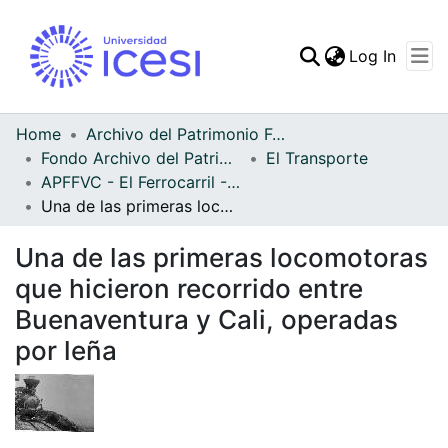
(curren
Log In
Communities & Collec
All of DSpace
Home
Archivo del Patrimonio Fotográfico y Fílmico del Valle del Cauca
Fondo Archivo del Patrimonio Fotográfico y Fílmico del Valle del Cauca
El Transporte
Statistics
APFFVC - El Ferrocarril - Patrimonial
Una de las primeras locomotoras que hicieron recorrido entre Buenaventura y Cali, operadas por leña
Una de las primeras locomotoras
que hicieron recorrido entre
Buenaventura y Cali, operadas
por leña