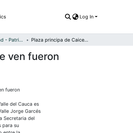
ics
Log In
APFFVC - Ciudad - Patrimonial
Plaza principa de Caicedonial, los edificios que se ven fueron devastados por un incendio
se ven fueron
en fueron
Valle del Cauca es
Valle Jorge Garcés
a Secretaria del
s para su
 entre la