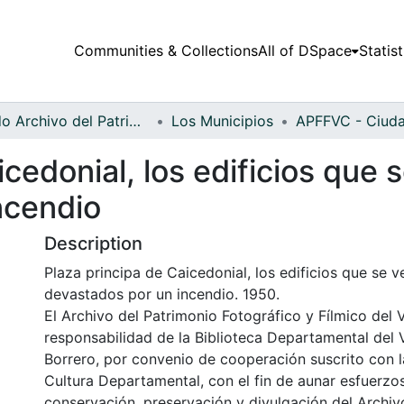
Communities & Collections
All of DSpace
Statist
Fondo Archivo del Patrimonio Fotográfico y Fílmico del Valle del Cauca
Los Municipios
icedonial, los edificios que 
ncendio
Description
Plaza principa de Caicedonial, los edificios que se v
devastados por un incendio. 1950.
El Archivo del Patrimonio Fotográfico y Fílmico del 
responsabilidad de la Biblioteca Departamental del 
Borrero, por convenio de cooperación suscrito con l
Cultura Departamental, con el fin de aunar esfuerzo
conservación, preservación y divulgación del Archivo