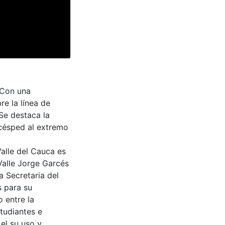
 Con una
re la línea de
Se destaca la
 césped al extremo
Valle del Cauca es
Valle Jorge Garcés
a Secretaria del
s para su
 entre la
tudiantes e
 el su uso y