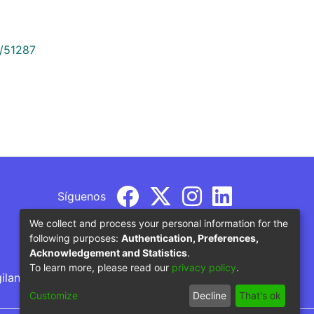
9/51287
Síguenos
We collect and process your personal information for the
following purposes:
Authentication, Preferences,
Acknowledgement and Statistics
.
To learn more, please read our
privacy policy
.
gilancia por parte del Ministerio de Educación
Customize
Decline
That's ok