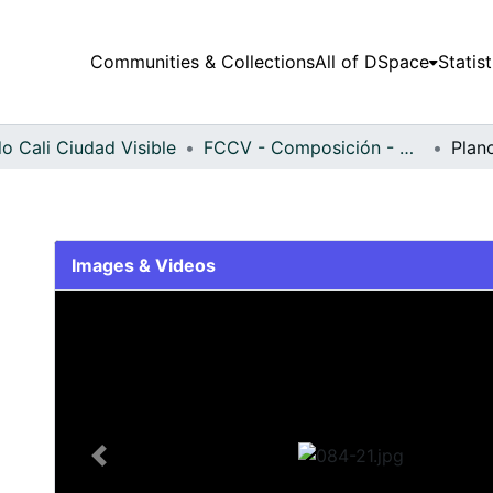
Communities & Collections
All of DSpace
Statist
o Cali Ciudad Visible
FCCV - Composición - Patrimonial
Plan
Images & Videos
Slide 1 of 1
Previous