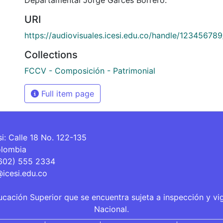
URI
https://audiovisuales.icesi.edu.co/handle/12345678
Collections
FCCV - Composición - Patrimonial
Full item page
si: Calle 18 No. 122-135
olombia
(602) 555 2334
@icesi.edu.co
ucación Superior que se encuentra sujeta a inspección y vi
Nacional.