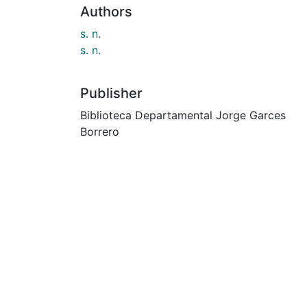
Authors
s. n.
s. n.
Publisher
Biblioteca Departamental Jorge Garces
Borrero