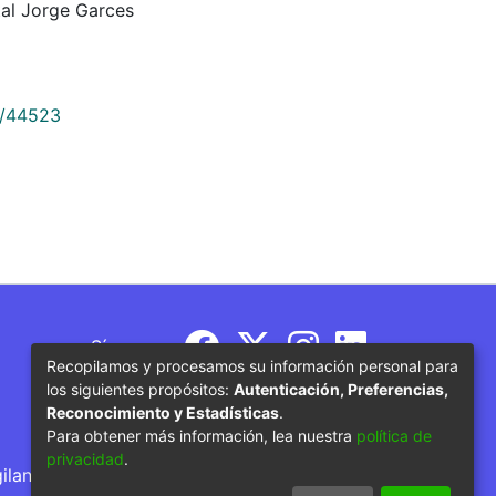
al Jorge Garces
9/44523
Síguenos
Recopilamos y procesamos su información personal para
los siguientes propósitos:
Autenticación, Preferencias,
Reconocimiento y Estadísticas
.
Para obtener más información, lea nuestra
política de
privacidad
.
gilancia por parte del Ministerio de Educación