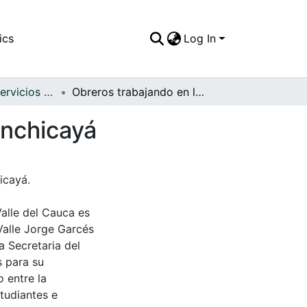
ics
Log In
APFFVC - Los Servicios Públicos - Patrimonial
Obreros trabajando en la construcción del Alto Anchicayá
Anchicayá
icayá.
Valle del Cauca es
Valle Jorge Garcés
a Secretaria del
s para su
 entre la
tudiantes e