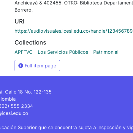
Anchicayá & 402455. OTRO: Biblioteca Departament
Borrero.
URI
https://audiovisuales.icesi.edu.co/handle/12345678
Collections
APFFVC - Los Servicios Públicos - Patrimonial
Full item page
si: Calle 18 No. 122-135
olombia
(602) 555 2334
@icesi.edu.co
ucación Superior que se encuentra sujeta a inspección y vi