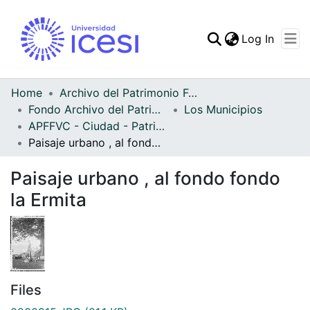
(curren
Log In
Communities & Collec
All of DSpace
Home
Archivo del Patrimonio Fotográfico y Fílmico del Valle del Cauca
Fondo Archivo del Patrimonio Fotográfico y Fílmico del Valle del Cauca
Los Municipios
Statistics
APFFVC - Ciudad - Patrimonial
Paisaje urbano , al fondo fondo la Ermita
Paisaje urbano , al fondo fondo
la Ermita
Files