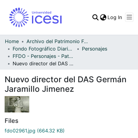
(curren
Log In
Communities & Collec
All of DSpace
Home
Archivo del Patrimonio Fotográfico y Fílmico del Valle del Cauca
Fondo Fotográfico Diario Occidente
Personajes
Statistics
FFDO - Personajes - Patrimonial
Nuevo director del DAS Germán Jaramillo Jimenez
Nuevo director del DAS Germán
Jaramillo Jimenez
Files
fdo02961.jpg
(664.32 KB)