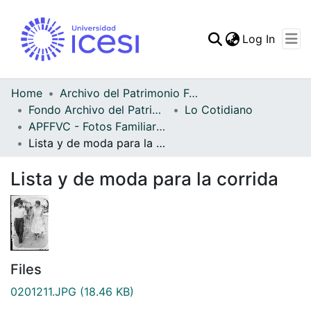
(curren
Log In
Communities & Collec
All of DSpace
Home
Archivo del Patrimonio Fotográfico y Fílmico del Valle del Cauca
Fondo Archivo del Patrimonio Fotográfico y Fílmico del Valle del Cauca
Lo Cotidiano
Statistics
APFFVC - Fotos Familiares - Patrimonial
Lista y de moda para la corrida
Lista y de moda para la corrida
Files
0201211.JPG
(18.46 KB)