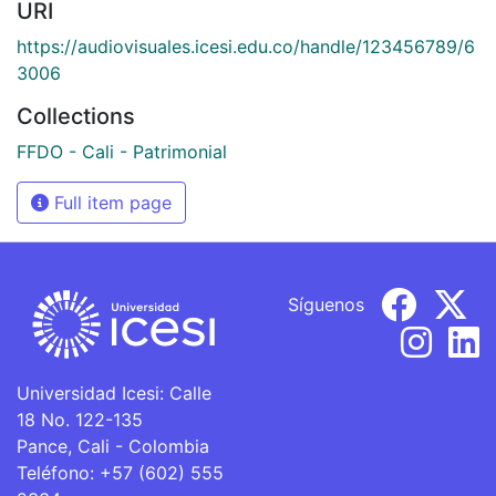
URI
https://audiovisuales.icesi.edu.co/handle/123456789/6
3006
Collections
FFDO - Cali - Patrimonial
Full item page
Síguenos
Universidad Icesi: Calle
18 No. 122-135
Pance, Cali - Colombia
Teléfono: +57 (602) 555