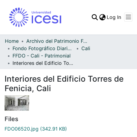
(curren
Log In
Communities & Collec
All of DSpace
Home
Archivo del Patrimonio Fotográfico y Fílmico del Valle del Cauca
Fondo Fotográfico Diario Occidente
Cali
Statistics
FFDO - Cali - Patrimonial
Interiores del Edificio Torres de Fenicia, Cali
Interiores del Edificio Torres de
Fenicia, Cali
Files
FDO06520.jpg
(342.91 KB)