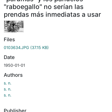
"raboegallo" no serían las
prendas más inmediatas a usar
Files
0103634.JPG
(37.15 KB)
Date
1950-01-01
Authors
s. n.
s. n.
s. n.
Publisher