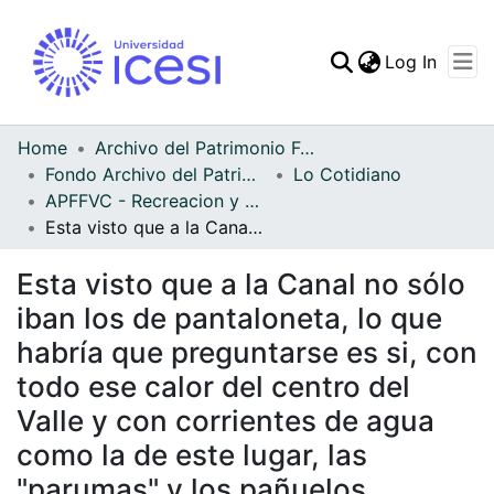
(curren
Log In
Communities & Collec
All of DSpace
Home
Archivo del Patrimonio Fotográfico y Fílmico del Valle del Cauca
Fondo Archivo del Patrimonio Fotográfico y Fílmico del Valle del Cauca
Lo Cotidiano
Statistics
APFFVC - Recreacion y Paseo - Patrimonial
Esta visto que a la Canal no sólo iban los de pantaloneta, lo que habría que preguntarse es si, con todo ese calor del centro del Valle y con corrientes de agua como la de este lugar, las "parumas" y los pañuelos "raboegallo" no serían las prendas más inmediatas a usar
Esta visto que a la Canal no sólo
iban los de pantaloneta, lo que
habría que preguntarse es si, con
todo ese calor del centro del
Valle y con corrientes de agua
como la de este lugar, las
"parumas" y los pañuelos