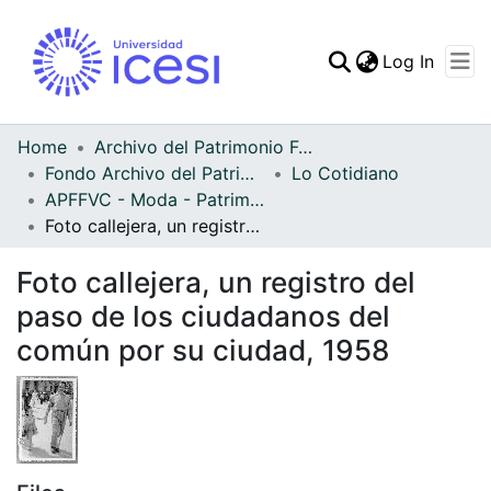
(curren
Log In
Communities & Collec
All of DSpace
Home
Archivo del Patrimonio Fotográfico y Fílmico del Valle del Cauca
Fondo Archivo del Patrimonio Fotográfico y Fílmico del Valle del Cauca
Lo Cotidiano
Statistics
APFFVC - Moda - Patrimonial
Foto callejera, un registro del paso de los ciudadanos del común por su ciudad, 1958
Foto callejera, un registro del
paso de los ciudadanos del
común por su ciudad, 1958