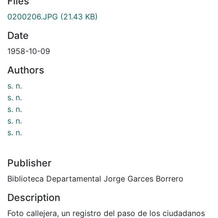
Files
0200206.JPG
(21.43 KB)
Date
1958-10-09
Authors
s. n.
s. n.
s. n.
s. n.
s. n.
Publisher
Biblioteca Departamental Jorge Garces Borrero
Description
Foto callejera, un registro del paso de los ciudadanos