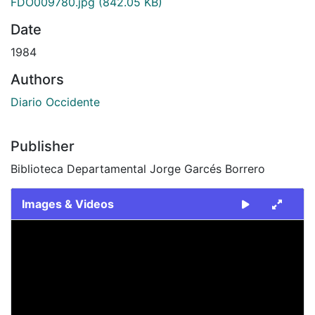
FDO009780.jpg
(842.05 KB)
Date
1984
Authors
Diario Occidente
Publisher
Biblioteca Departamental Jorge Garcés Borrero
Images & Videos
Slide 1 of 1