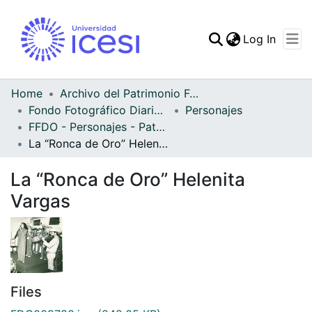
(curren
Log In
Communities & Collec
All of DSpace
Home
Archivo del Patrimonio Fotográfico y Fílmico del Valle del Cauca
Fondo Fotográfico Diario Occidente
Personajes
Statistics
FFDO - Personajes - Patrimonial
La “Ronca de Oro” Helenita Vargas
La “Ronca de Oro” Helenita
Vargas
Files