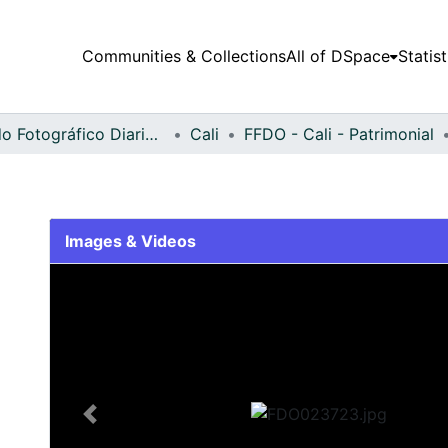
Communities & Collections
All of DSpace
Statist
Fondo Fotográfico Diario Occidente
Cali
FFDO - Cali - Patrimonial
Images & Videos
Slide 1 of 2
Previous