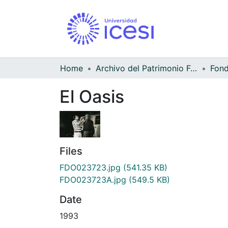
Home
Archivo del Patrimonio Fotográfico y Fílmico del Valle del Cauca
El Oasis
Files
FDO023723.jpg
(541.35 KB)
FDO023723A.jpg
(549.5 KB)
Date
1993