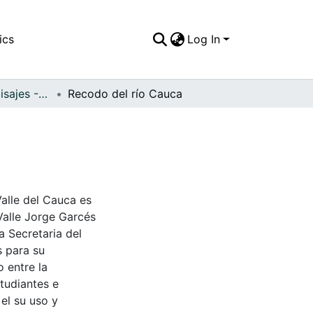
ics
Log In
APFFVC - Los Paisajes - Patrimonial
Recodo del río Cauca
Valle del Cauca es
Valle Jorge Garcés
a Secretaria del
s para su
 entre la
tudiantes e
 el su uso y