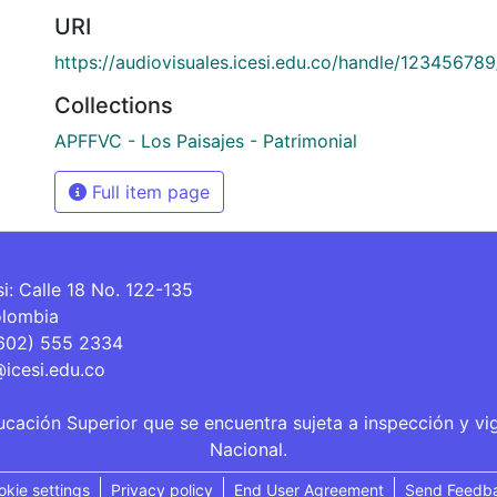
URI
https://audiovisuales.icesi.edu.co/handle/12345678
Collections
APFFVC - Los Paisajes - Patrimonial
Full item page
si: Calle 18 No. 122-135
olombia
(602) 555 2334
@icesi.edu.co
ucación Superior que se encuentra sujeta a inspección y vi
Nacional.
okie settings
Privacy policy
End User Agreement
Send Feedb