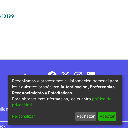
9/18199
Síguenos
Recopilamos y procesamos su información personal para
los siguientes propósitos:
Autenticación, Preferencias,
Reconocimiento y Estadísticas
.
Para obtener más información, lea nuestra
política de
privacidad
.
gilancia por parte del Ministerio de Educación
Personalizar
Rechazar
Aceptar
ack