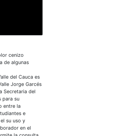
olor cenizo
da de algunas
Valle del Cauca es
Valle Jorge Garcés
a Secretaria del
s para su
 entre la
tudiantes e
 el su uso y
aborador en el
rmite la consulta