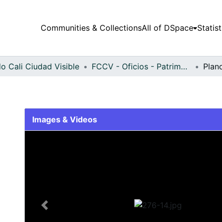
Communities & Collections
All of DSpace
Statist
o Cali Ciudad Visible
FCCV - Oficios - Patrimonial
Plan
Images & Videos
Slide 1 of 1
Previous