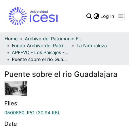
(curren
Log In
Communities & Collec
All of DSpace
Home
Archivo del Patrimonio Fotográfico y Fílmico del Valle del Cauca
Fondo Archivo del Patrimonio Fotográfico y Fílmico del Valle del Cauca
La Naturaleza
Statistics
APFFVC - Los Paisajes - Patrimonial
Puente sobre el río Guadalajara
Puente sobre el río Guadalajara
Files
0500680.JPG
(30.94 KB)
Date