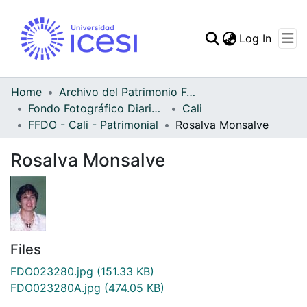
(curren
Log In
Communities & Collec
All of DSpace
Home
Archivo del Patrimonio Fotográfico y Fílmico del Valle del Cauca
Fondo Fotográfico Diario Occidente
Cali
Statistics
FFDO - Cali - Patrimonial
Rosalva Monsalve
Rosalva Monsalve
Files
FDO023280.jpg
(151.33 KB)
FDO023280A.jpg
(474.05 KB)