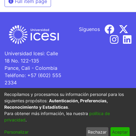
Full item page
Síguenos
Universidad Icesi: Calle
18 No. 122-135
Pance, Cali - Colombia
Teléfono: +57 (602) 555
2334
ventanillaunica@icesi.edu.co
Recopilamos y procesamos su información personal para los
siguientes propósitos:
Autenticación, Preferencias,
La Universidad Icesi es una Institución de Educación
Reconocimiento y Estadísticas
.
Superior que se encuentra sujeta a inspección y vigilancia
Para obtener más información, lea nuestra
política de
por parte del Ministerio de Educación Nacional.
privacidad
.
Cookie
Privacy
End User
Send
Personalizar
Rechazar
Aceptar