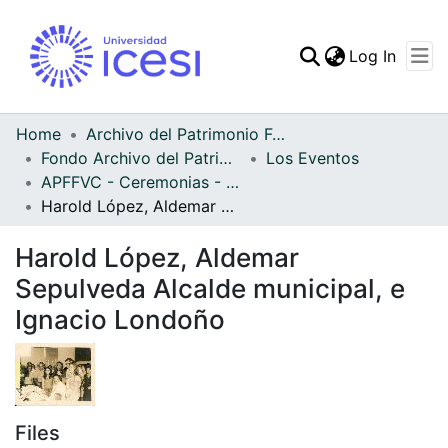
(curren
Log In
Communities & Collec
All of DSpace
Home
Archivo del Patrimonio Fotográfico y Fílmico del Valle del Cauca
Fondo Archivo del Patrimonio Fotográfico y Fílmico del Valle del Cauca
Los Eventos
Statistics
APFFVC - Ceremonias - Patrimonial
Harold López, Aldemar Sepulveda Alcalde municipal, e Ignacio Londoño
Harold López, Aldemar
Sepulveda Alcalde municipal, e
Ignacio Londoño
Files