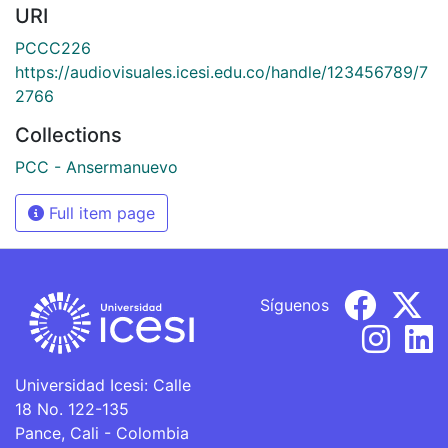
URI
PCCC226
https://audiovisuales.icesi.edu.co/handle/123456789/7
2766
Collections
PCC - Ansermanuevo
Full item page
Síguenos
Universidad Icesi: Calle
18 No. 122-135
Pance, Cali - Colombia