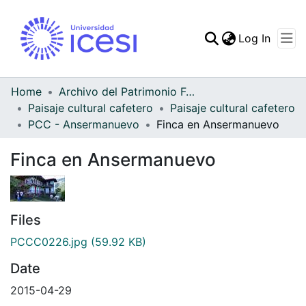
(curren
Log In
Communities & Collec
All of DSpace
Home
Archivo del Patrimonio Fotográfico y Fílmico del Valle del Cauca
Paisaje cultural cafetero
Paisaje cultural cafetero
Statistics
PCC - Ansermanuevo
Finca en Ansermanuevo
Finca en Ansermanuevo
Files
PCCC0226.jpg
(59.92 KB)
Date
2015-04-29