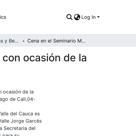
ics
Log In
APFFVC - Comidas y Bebidas - Patrimonial
Cena en el Seminario Mayor de Santiago de Cali, con ocasión de la visita del Santo Papa Juan pablo II a la ciudad
 con ocasión de la
n ocasión de la
iago de Cali,04-
Valle del Cauca es
Valle Jorge Garcés
a Secretaria del
s para su