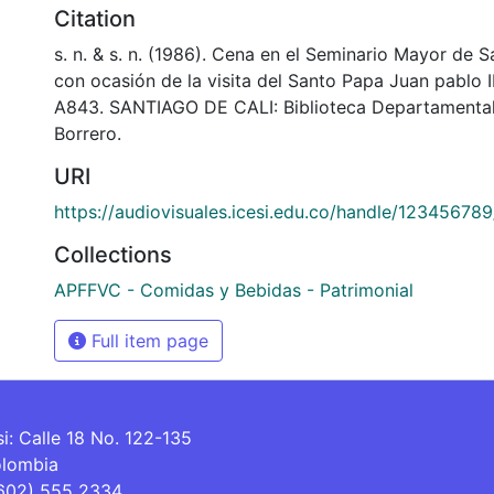
Citation
s. n. & s. n. (1986). Cena en el Seminario Mayor de S
con ocasión de la visita del Santo Papa Juan pablo II
A843. SANTIAGO DE CALI: Biblioteca Departamenta
Borrero.
URI
https://audiovisuales.icesi.edu.co/handle/12345678
Collections
APFFVC - Comidas y Bebidas - Patrimonial
Full item page
si: Calle 18 No. 122-135
olombia
(602) 555 2334