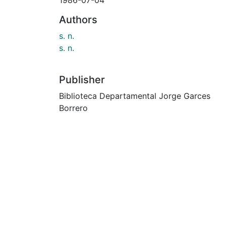
Authors
s. n.
s. n.
Publisher
Biblioteca Departamental Jorge Garces
Borrero