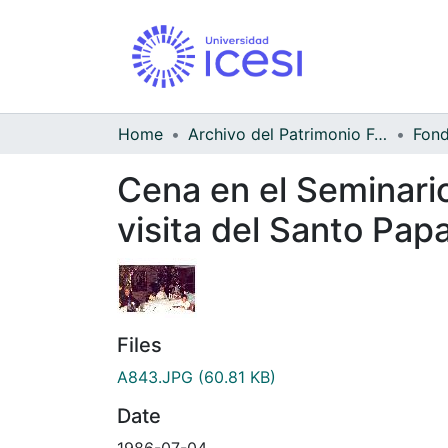
Home
Archivo del Patrimonio Fotográfico y Fílmico del Valle del Cauca
Cena en el Seminario
visita del Santo Papa
Files
A843.JPG
(60.81 KB)
Date
1986-07-04