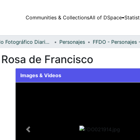
Communities & Collections
All of DSpace
Statist
Fondo Fotográfico Diario Occidente
Personajes
a Rosa de Francisco
Images & Videos
Slide 1 of 2
Previous