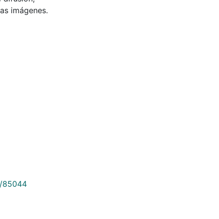
 las imágenes.
9/85044