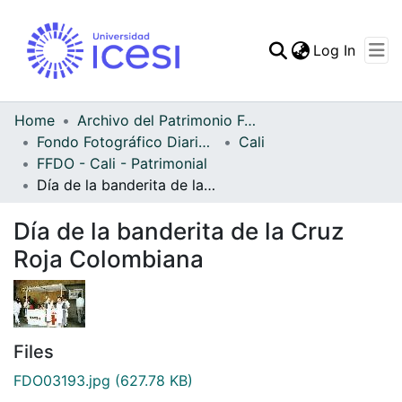
(curren
Log In
Communities & Collec
All of DSpace
Home
Archivo del Patrimonio Fotográfico y Fílmico del Valle del Cauca
Fondo Fotográfico Diario Occidente
Cali
Statistics
FFDO - Cali - Patrimonial
Día de la banderita de la Cruz Roja Colombiana
Día de la banderita de la Cruz
Roja Colombiana
Files
FDO03193.jpg
(627.78 KB)