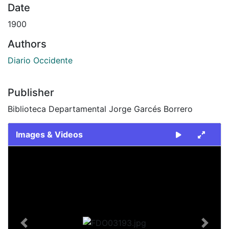
Date
1900
Authors
Diario Occidente
Publisher
Biblioteca Departamental Jorge Garcés Borrero
Images & Videos
Slide 1 of 1
Previous
Next