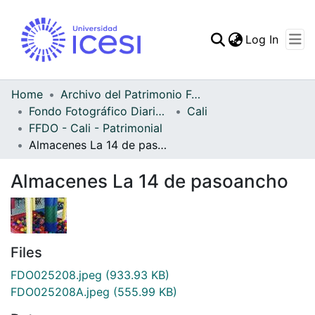
(curren
Log In
Communities & Collec
All of DSpace
Home
Archivo del Patrimonio Fotográfico y Fílmico del Valle del Cauca
Fondo Fotográfico Diario Occidente
Cali
Statistics
FFDO - Cali - Patrimonial
Almacenes La 14 de pasoancho
Almacenes La 14 de pasoancho
Files
FDO025208.jpeg
(933.93 KB)
FDO025208A.jpeg
(555.99 KB)