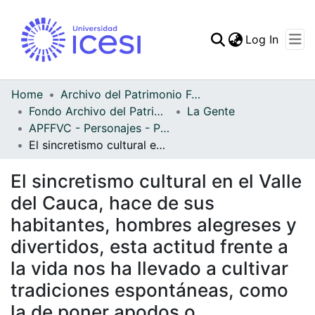
(curren
Log In
Communities & Collec
All of DSpace
Home
Archivo del Patrimonio Fotográfico y Fílmico del Valle del Cauca
Fondo Archivo del Patrimonio Fotográfico y Fílmico del Valle del Cauca
La Gente
Statistics
APFFVC - Personajes - Patrimonial
El sincretismo cultural en el Valle del Cauca, hace de sus habitantes, hombres alegreses y divertidos, esta actitud frente a la vida nos ha llevado a cultivar tradiciones espontáneas, como la de poner apodos o sobrenombres, de acuerdo con las características físicas, vicios o rasgos de la personalidad
El sincretismo cultural en el Valle
del Cauca, hace de sus
habitantes, hombres alegreses y
divertidos, esta actitud frente a
la vida nos ha llevado a cultivar
tradiciones espontáneas, como
la de poner apodos o