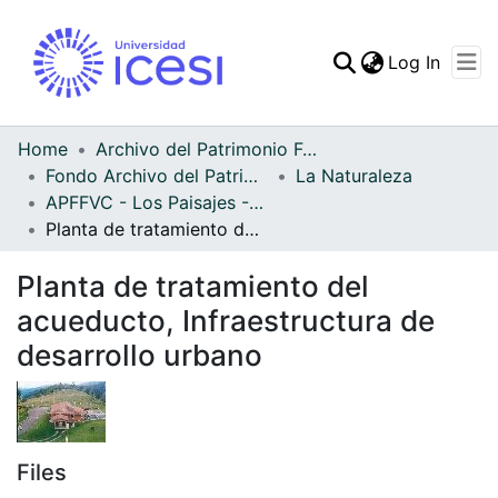
(curren
Log In
Communities & Collec
All of DSpace
Home
Archivo del Patrimonio Fotográfico y Fílmico del Valle del Cauca
Fondo Archivo del Patrimonio Fotográfico y Fílmico del Valle del Cauca
La Naturaleza
Statistics
APFFVC - Los Paisajes - Patrimonial
Planta de tratamiento del acueducto, Infraestructura de desarrollo urbano
Planta de tratamiento del
acueducto, Infraestructura de
desarrollo urbano
Files