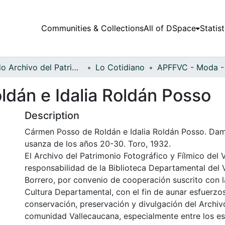
Communities & Collections
All of DSpace
Statist
Fondo Archivo del Patrimonio Fotográfico y Fílmico del Valle del Cauca
Lo Cotidiano
dán e Idalia Roldán Posso
Description
Cármen Posso de Roldán e Idalia Roldán Posso. Dam
usanza de los años 20-30. Toro, 1932.
El Archivo del Patrimonio Fotográfico y Fílmico del 
responsabilidad de la Biblioteca Departamental del 
Borrero, por convenio de cooperación suscrito con l
Cultura Departamental, con el fin de aunar esfuerzo
conservación, preservación y divulgación del Archivo
comunidad Vallecaucana, especialmente entre los es