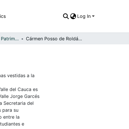
ics
Log In
APFFVC - Moda - Patrimonial
Cármen Posso de Roldán e Idalia Roldán Posso
as vestidas a la
Valle del Cauca es
Valle Jorge Garcés
a Secretaria del
s para su
 entre la
tudiantes e