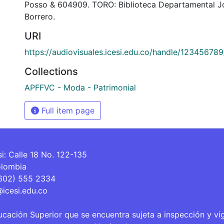
Posso & 604909. TORO: Biblioteca Departamental J
Borrero.
URI
https://audiovisuales.icesi.edu.co/handle/12345678
Collections
APFFVC - Moda - Patrimonial
Full item page
si: Calle 18 No. 122-135
olombia
(602) 555 2334
@icesi.edu.co
ucación Superior que se encuentra sujeta a inspección y vi