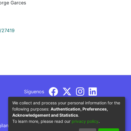
orge Garces
9/27419
Síguenos
We collect and process your personal information for the
following purposes:
Authentication, Preferences,
Acknowledgement and Statistics
.
To learn more, please read our
privacy policy
.
gilancia por parte del Ministerio de Educación