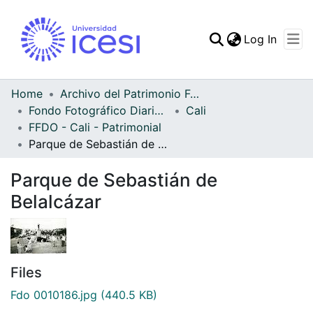
(curren
Log In
Communities & Collec
All of DSpace
Home
Archivo del Patrimonio Fotográfico y Fílmico del Valle del Cauca
Fondo Fotográfico Diario Occidente
Cali
Statistics
FFDO - Cali - Patrimonial
Parque de Sebastián de Belalcázar
Parque de Sebastián de
Belalcázar
Files
Fdo 0010186.jpg
(440.5 KB)