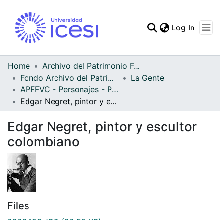
(curren
Log In
Communities & Collec
All of DSpace
Home
Archivo del Patrimonio Fotográfico y Fílmico del Valle del Cauca
Fondo Archivo del Patrimonio Fotográfico y Fílmico del Valle del Cauca
La Gente
Statistics
APFFVC - Personajes - Patrimonial
Edgar Negret, pintor y escultor colombiano
Edgar Negret, pintor y escultor
colombiano
Files