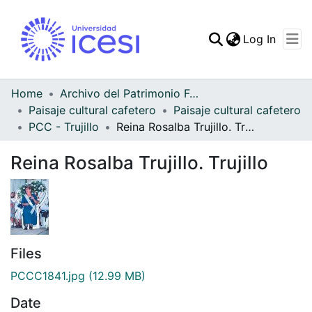
(curren
Log In
Communities & Collec
All of DSpace
Home
Archivo del Patrimonio Fotográfico y Fílmico del Valle del Cauca
Paisaje cultural cafetero
Paisaje cultural cafetero
Statistics
PCC - Trujillo
Reina Rosalba Trujillo. Trujillo
Reina Rosalba Trujillo. Trujillo
Files
PCCC1841.jpg
(12.99 MB)
Date