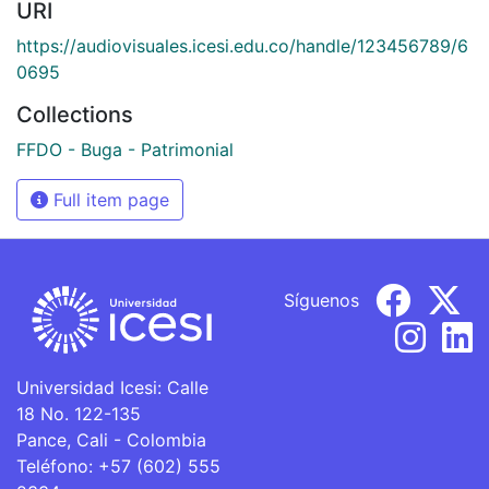
URI
https://audiovisuales.icesi.edu.co/handle/123456789/6
0695
Collections
FFDO - Buga - Patrimonial
Full item page
Síguenos
Universidad Icesi: Calle
18 No. 122-135
Pance, Cali - Colombia
Teléfono: +57 (602) 555