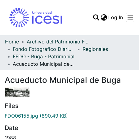
(curren
Log In
Communities & Collec
All of DSpace
Home
Archivo del Patrimonio Fotográfico y Fílmico del Valle del Cauca
Fondo Fotográfico Diario Occidente
Regionales
Statistics
FFDO - Buga - Patrimonial
Acueducto Municipal de Buga
Acueducto Municipal de Buga
Files
FDO06155.jpg
(890.49 KB)
Date
1988