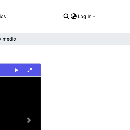
ics
Log In
o medio
Next