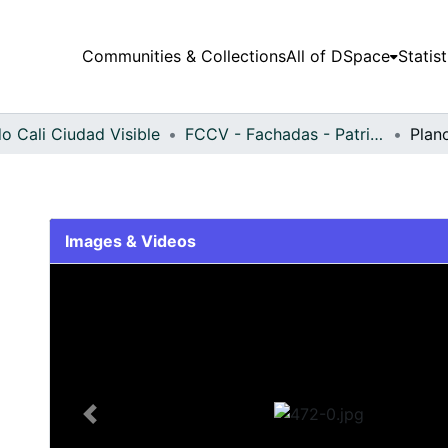
Communities & Collections
All of DSpace
Statist
o Cali Ciudad Visible
FCCV - Fachadas - Patrimonial
Plan
Images & Videos
Slide 1 of 1
Previous