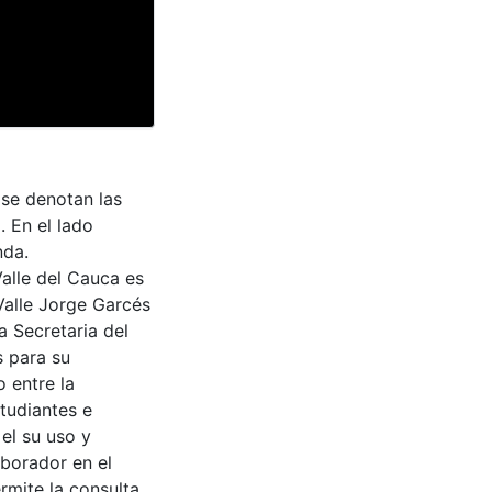
 se denotan las
. En el lado
nda.
Valle del Cauca es
Valle Jorge Garcés
a Secretaria del
s para su
 entre la
tudiantes e
 el su uso y
aborador en el
rmite la consulta