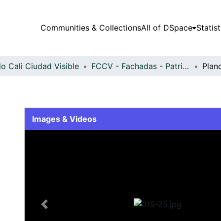
Communities & Collections
All of DSpace
Statist
o Cali Ciudad Visible
FCCV - Fachadas - Patrimonial
Plan
Images & Videos
Slide 1 of 1
Previous