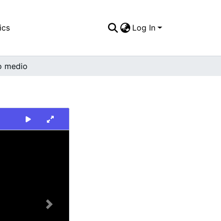
ics
Log In
o medio
Next