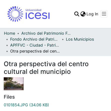
(curren
Log In
Communities & Collec
All of DSpace
Home
Archivo del Patrimonio Fotográfico y Fílmico del Valle del Cauca
Fondo Archivo del Patrimonio Fotográfico y Fílmico del Valle del Cauca
Los Municipios
Statistics
APFFVC - Ciudad - Patrimonial
Otra perspectiva del centro cultural del municipio
Otra perspectiva del centro
cultural del municipio
Files
0101854.JPG
(34.06 KB)