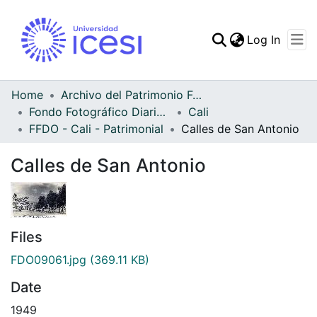
(curren
Log In
Communities & Collec
All of DSpace
Home
Archivo del Patrimonio Fotográfico y Fílmico del Valle del Cauca
Fondo Fotográfico Diario Occidente
Cali
Statistics
FFDO - Cali - Patrimonial
Calles de San Antonio
Calles de San Antonio
Files
FDO09061.jpg
(369.11 KB)
Date
1949