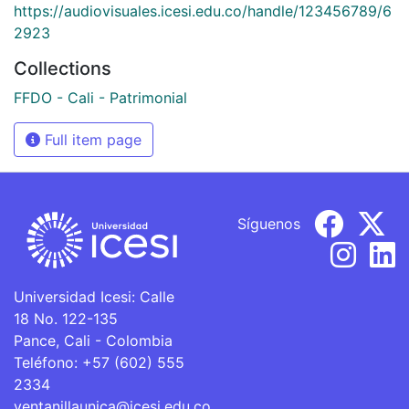
https://audiovisuales.icesi.edu.co/handle/123456789/6
2923
Collections
FFDO - Cali - Patrimonial
Full item page
Síguenos
Universidad Icesi: Calle
18 No. 122-135
Pance, Cali - Colombia
Teléfono: +57 (602) 555
2334
ventanillaunica@icesi.edu.co