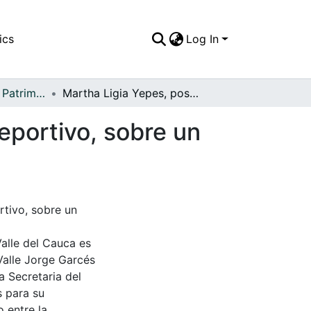
ics
Log In
APFFVC - Moda - Patrimonial
Martha Ligia Yepes, posando con un sombrero deportivo, sobre un mueble de época
eportivo, sobre un
tivo, sobre un
Valle del Cauca es
Valle Jorge Garcés
a Secretaria del
s para su
 entre la