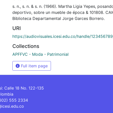
s. n., s. n. & s. n. (1966). Martha Ligia Yepes, posa
deportivo, sobre un mueble de época & 101808. CA
Biblioteca Departamental Jorge Garces Borrero.
URI
https://audiovisuales.icesi.edu.co/handle/12345678
Collections
APFFVC - Moda - Patrimonial
Full item page
si: Calle 18 No. 122-135
olombia
(602) 555 2334
@icesi.edu.co