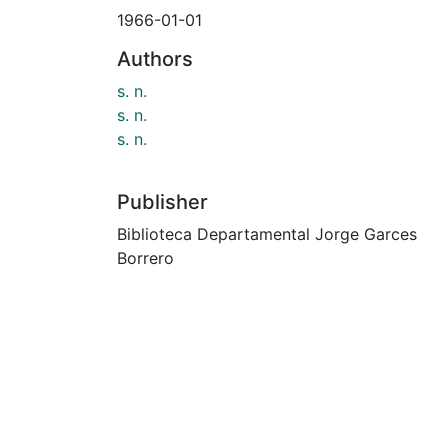
1966-01-01
Authors
s. n.
s. n.
s. n.
Publisher
Biblioteca Departamental Jorge Garces
Borrero