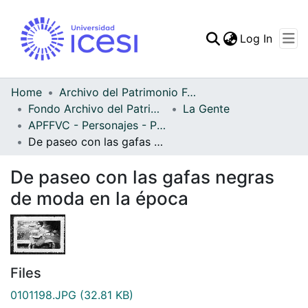
(curren
Log In
Communities & Collec
All of DSpace
Home
Archivo del Patrimonio Fotográfico y Fílmico del Valle del Cauca
Fondo Archivo del Patrimonio Fotográfico y Fílmico del Valle del Cauca
La Gente
Statistics
APFFVC - Personajes - Patrimonial
De paseo con las gafas negras de moda en la época
De paseo con las gafas negras
de moda en la época
Files
0101198.JPG
(32.81 KB)