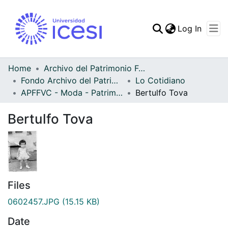
(curren
Log In
Communities & Collec
All of DSpace
Home
Archivo del Patrimonio Fotográfico y Fílmico del Valle del Cauca
Fondo Archivo del Patrimonio Fotográfico y Fílmico del Valle del Cauca
Lo Cotidiano
Statistics
APFFVC - Moda - Patrimonial
Bertulfo Tova
Bertulfo Tova
Files
0602457.JPG
(15.15 KB)
Date