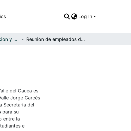
ics
Log In
APFFVC - Recreacion y Paseo - Patrimonial
Reunión de empleados de la planta de Propal
Valle del Cauca es
Valle Jorge Garcés
a Secretaria del
s para su
 entre la
tudiantes e