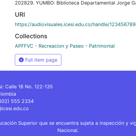
202829. YUMBO: Biblioteca Departamental Jorge Ga
URI
https://audiovisuales.icesi.edu.co/handle/12345678
Collections
APFFVC - Recreacion y Paseo - Patrimonial
Full item page
si: Calle 18 No. 122-135
olombia
(602) 555 2334
@icesi.edu.co
ucación Superior que se encuentra sujeta a inspección y vi
Nacional.