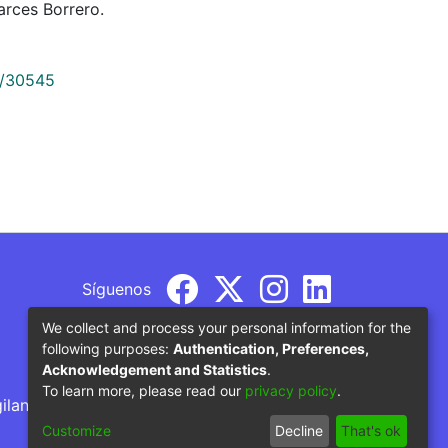
rces Borrero.
9/30545
Síguenos
We collect and process your personal information for the
following purposes:
Authentication, Preferences,
Acknowledgement and Statistics
.
To learn more, please read our
privacy policy
.
gilancia por parte del Ministerio de Educación
Customize
Decline
That's ok